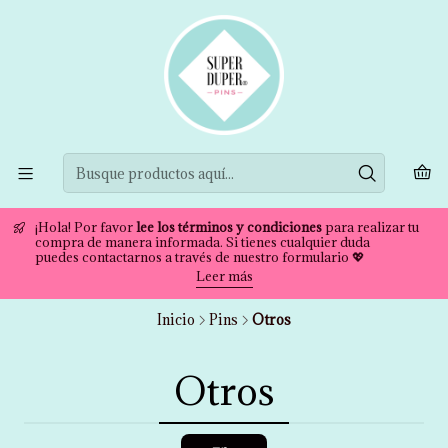
¡Hola! Por favor
lee los términos y condiciones
para realizar tu
compra de manera informada. Si tienes cualquier duda
puedes contactarnos a través de nuestro formulario 💖
Leer más
Inicio
Pins
Otros
Otros