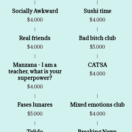
|
|
Socially Awkward
Sushi time
$4.000
$4.000
|
|
Real friends
Bad bitch club
$4.000
$5.000
|
|
Manzana - I am a
CATSA
teacher, what is your
$4.000
superpower?
$4.000
|
|
Fases lunares
Mixed emotions club
$5.000
$4.000
|
|
Tejido
Breaking News