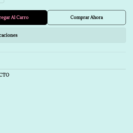
regar Al Carro
Comprar Ahora
caciones
UCTO