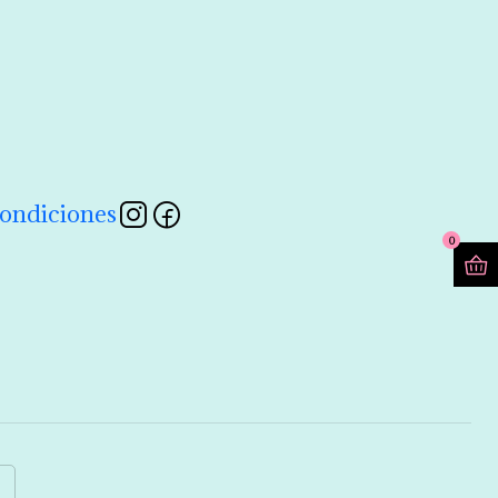
contactarnos a través de nuestro formulario 💖
Leer más
ondiciones
0