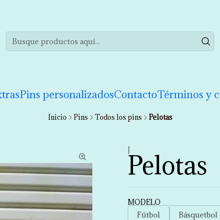
realizar tu compra de manera informada. Si tienes cualquier duda puedes 
tras
Pins personalizados
Contacto
Términos y c
Inicio
Pins
Todos los pins
Pelotas
|
Pelotas
MODELO
Fútbol
Básquetbol