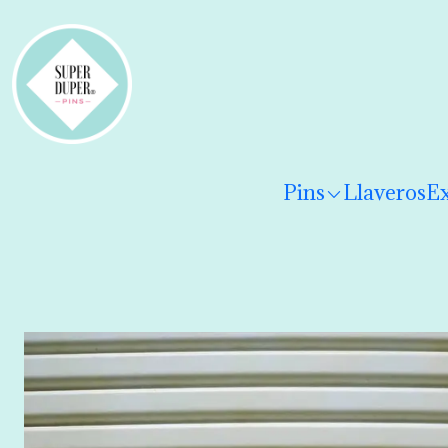
¡Hola! Por favor
lee los términos y condiciones
para 
Pins
Llaveros
Ex