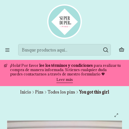
¡Hola! Por favor
lee los términos y condiciones
para realizar tu
compra de manera informada. Si tienes cualquier duda
puedes contactarnos a través de nuestro formulario 💖
Leer más
Inicio
Pins
Todos los pins
You got this girl