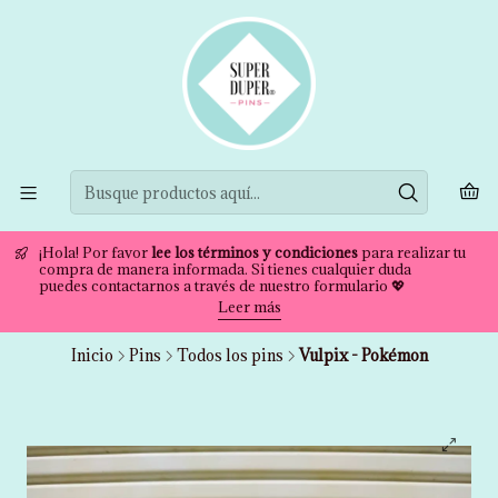
¡Hola! Por favor
lee los términos y condiciones
para realizar tu
compra de manera informada. Si tienes cualquier duda
puedes contactarnos a través de nuestro formulario 💖
Leer más
Inicio
Pins
Todos los pins
Vulpix - Pokémon