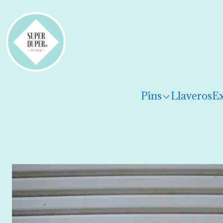
¡Hola! Por favor
lee los términos y condiciones
para 
Pins
Llaveros
Ex