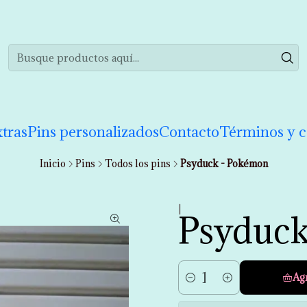
realizar tu compra de manera informada. Si tienes cualquier duda puedes 
tras
Pins personalizados
Contacto
Términos y c
Inicio
Pins
Todos los pins
Psyduck - Pokémon
|
Psyduck
Ag
Cantidad