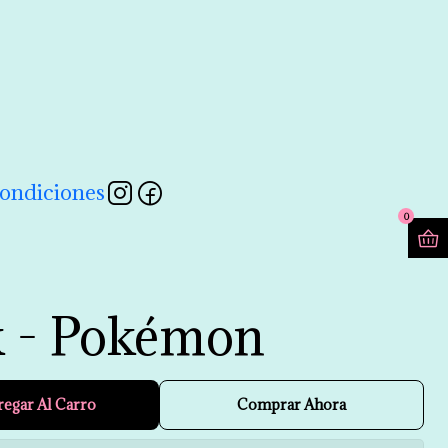
contactarnos a través de nuestro formulario 💖
Leer más
ondiciones
0
 - Pokémon
regar Al Carro
Comprar Ahora