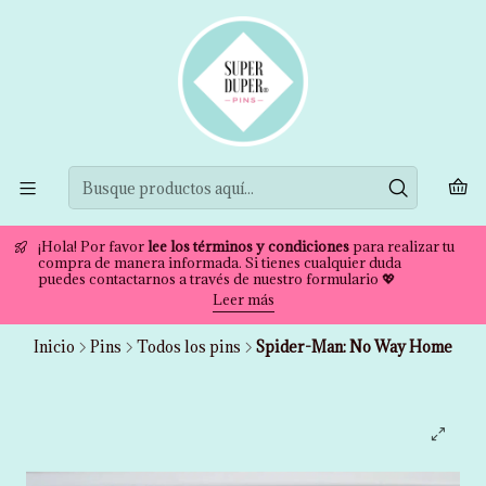
¡Hola! Por favor
lee los términos y condiciones
para realizar tu
compra de manera informada. Si tienes cualquier duda
puedes contactarnos a través de nuestro formulario 💖
Leer más
Inicio
Pins
Todos los pins
Spider-Man: No Way Home