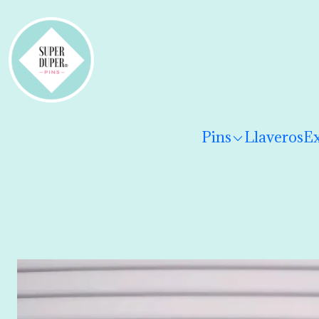
¡Hola! Por favor
lee los términos y condiciones
para 
Pins
Llaveros
Ex