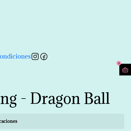
contactarnos a través de nuestro formulario 💖
Leer más
ondiciones
0
ng - Dragon Ball
caciones