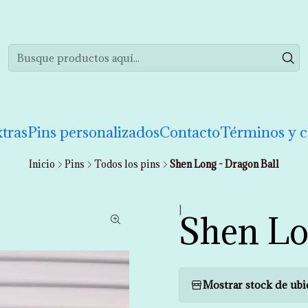
realizar tu compra de manera informada. Si tienes cualquier duda puedes 
tras
Pins personalizados
Contacto
Términos y c
Inicio
Pins
Todos los pins
Shen Long - Dragon Ball
|
Shen Lo
Mostrar stock de ubi