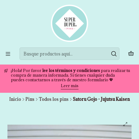
¡Hola! Por favor
lee los términos y condiciones
para realizar tu
compra de manera informada. Si tienes cualquier duda
puedes contactarnos a través de nuestro formulario 💖
Leer más
Inicio
Pins
Todos los pins
Satoru Gojo - Jujutsu Kaisen