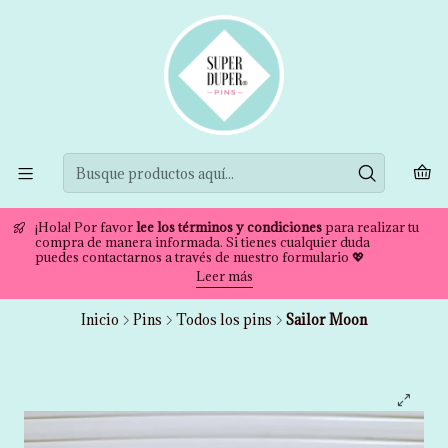
¡Hola! Por favor
lee los términos y condiciones
para realizar tu
compra de manera informada. Si tienes cualquier duda
puedes contactarnos a través de nuestro formulario 💖
Leer más
Inicio
Pins
Todos los pins
Sailor Moon