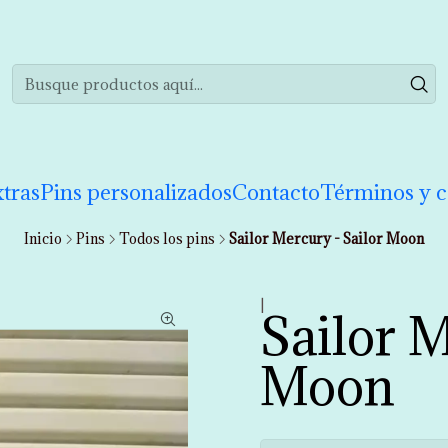
realizar tu compra de manera informada. Si tienes cualquier duda puedes 
tras
Pins personalizados
Contacto
Términos y c
Inicio
Pins
Todos los pins
Sailor Mercury - Sailor Moon
|
Sailor M
Moon