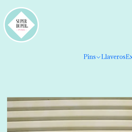
¡Hola! Por favor
lee los términos y condiciones
para 
Pins
Llaveros
Ex