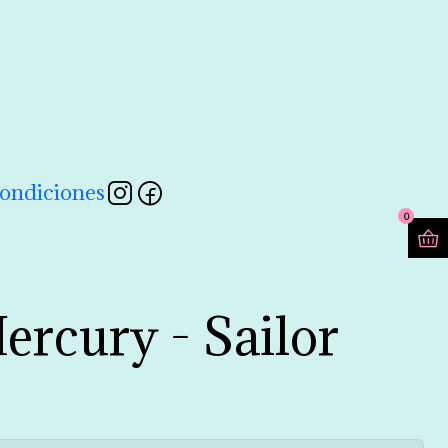
contactarnos a través de nuestro formulario 💖
Leer más
ondiciones
0
ercury - Sailor