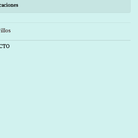
caciones
illos
UCTO