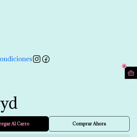
contactarnos a través de nuestro formulario 💖
Leer más
ondiciones
0
oyd
regar Al Carro
Comprar Ahora