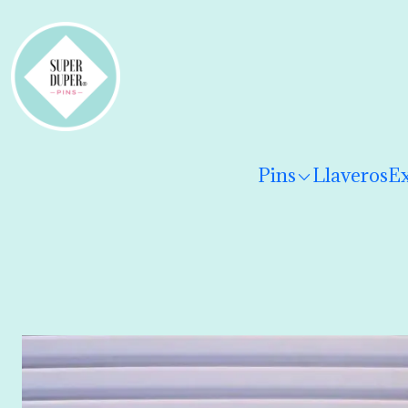
¡Hola! Por favor
lee los términos y condiciones
para 
Pins
Llaveros
Ex