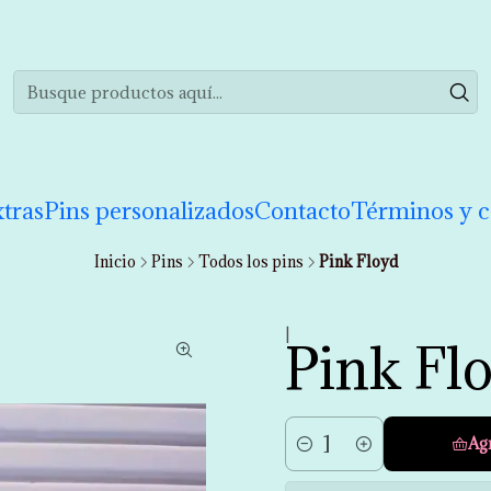
realizar tu compra de manera informada. Si tienes cualquier duda puedes 
tras
Pins personalizados
Contacto
Términos y c
Inicio
Pins
Todos los pins
Pink Floyd
|
Pink Fl
Ag
Cantidad