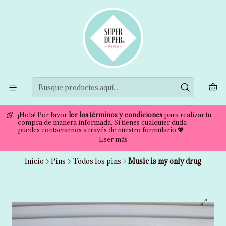
¡Hola! Por favor
lee los términos y condiciones
para realizar tu
compra de manera informada. Si tienes cualquier duda
puedes contactarnos a través de nuestro formulario 💖
Leer más
Inicio
Pins
Todos los pins
Music is my only drug