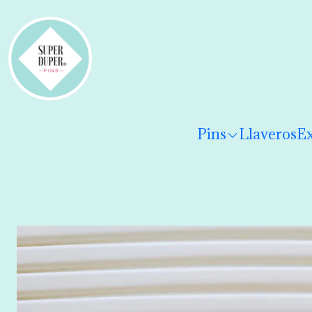
¡Hola! Por favor
lee los términos y condiciones
para 
Pins
Llaveros
Ex