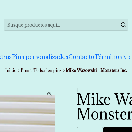
realizar tu compra de manera informada. Si tienes cualquier duda puedes 
tras
Pins personalizados
Contacto
Términos y c
Inicio
Pins
Todos los pins
Mike Wazowski - Monsters Inc.
|
Mike Wa
Monster