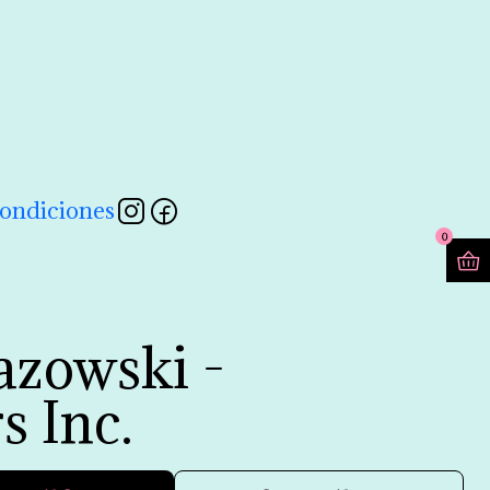
contactarnos a través de nuestro formulario 💖
Leer más
ondiciones
0
zowski -
s Inc.