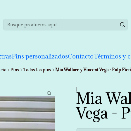
realizar tu compra de manera informada. Si tienes cualquier duda puedes 
tras
Pins personalizados
Contacto
Términos y c
icio
Pins
Todos los pins
Mia Wallace y Vincent Vega - Pulp Fict
|
Mia Wal
Vega - P