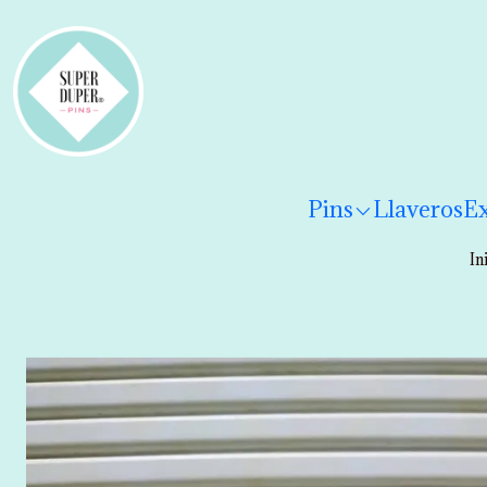
¡Hola! Por favor
lee los términos y condiciones
para 
Pins
Llaveros
Ex
In