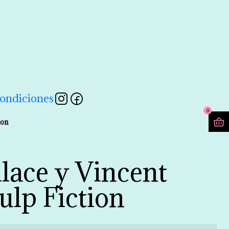
contactarnos a través de nuestro formulario 💖
Leer más
ondiciones
0
ion
lace y Vincent
ulp Fiction