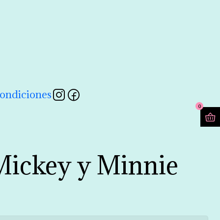
contactarnos a través de nuestro formulario 💖
Leer más
ondiciones
0
Mickey y Minnie