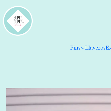
¡Hola! Por favor
lee los términos y condiciones
para 
Pins
Llaveros
Ex