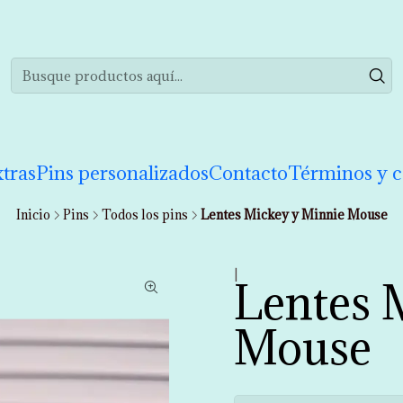
realizar tu compra de manera informada. Si tienes cualquier duda puedes 
tras
Pins personalizados
Contacto
Términos y c
Inicio
Pins
Todos los pins
Lentes Mickey y Minnie Mouse
|
Lentes 
Mouse