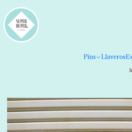
¡Hola! Por favor
lee los términos y condiciones
para 
Pins
Llaveros
Ex
I