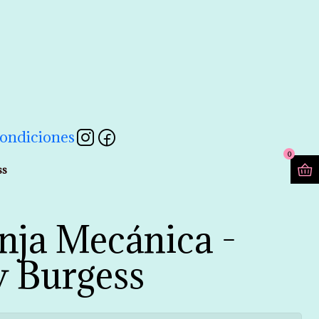
contactarnos a través de nuestro formulario 💖
Leer más
ondiciones
0
ss
nja Mecánica -
 Burgess