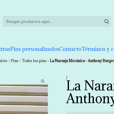
realizar tu compra de manera informada. Si tienes cualquier duda puedes 
tras
Pins personalizados
Contacto
Términos y c
nicio
Pins
Todos los pins
La Naranja Mecánica - Anthony Burge
|
La Nara
Anthony