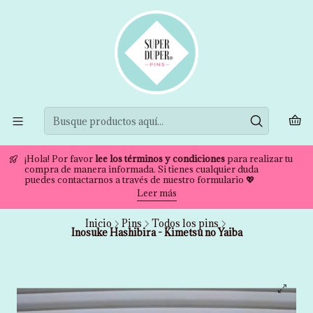
¡Hola! Por favor
lee los términos y condiciones
para realizar tu
compra de manera informada. Si tienes cualquier duda
puedes contactarnos a través de nuestro formulario 💖
Leer más
Inicio
Pins
Todos los pins
Inosuke Hashibira - Kimetsu no Yaiba