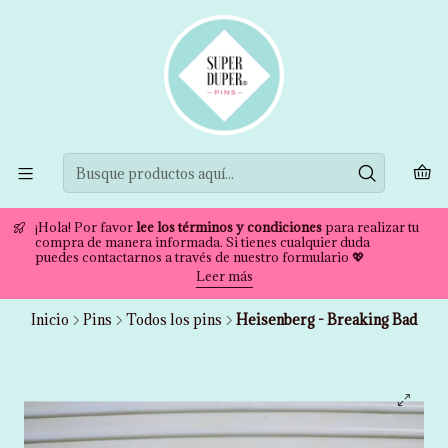
¡Hola! Por favor
lee los términos y condiciones
para realizar tu
compra de manera informada. Si tienes cualquier duda
puedes contactarnos a través de nuestro formulario 💖
Leer más
Inicio
Pins
Todos los pins
Heisenberg - Breaking Bad