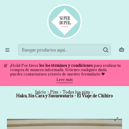
¡Hola! Por favor
lee los términos y condiciones
para realizar tu
compra de manera informada. Si tienes cualquier duda
puedes contactarnos a través de nuestro formulario 💖
Leer más
Inicio
Pins
Todos los pins
Haku, Sin Cara y Sususwataris - El Viaje de Chihiro