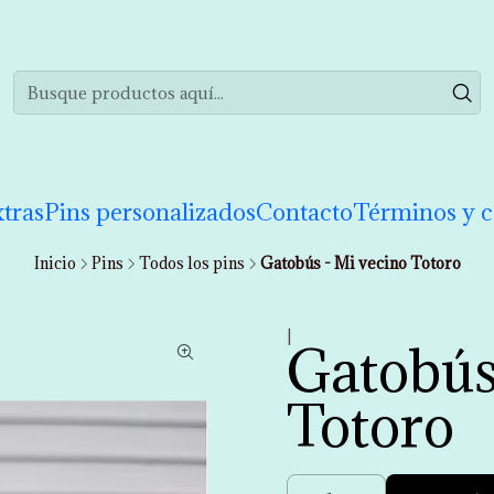
realizar tu compra de manera informada. Si tienes cualquier duda puedes 
tras
Pins personalizados
Contacto
Términos y c
Inicio
Pins
Todos los pins
Gatobús - Mi vecino Totoro
|
Gatobús
Totoro