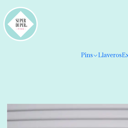
¡Hola! Por favor
lee los términos y condiciones
para 
Pins
Llaveros
Ex