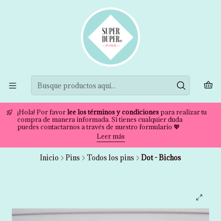
¡Hola! Por favor
lee los términos y condiciones
para realizar tu
compra de manera informada. Si tienes cualquier duda
puedes contactarnos a través de nuestro formulario 💖
Leer más
Inicio
Pins
Todos los pins
Dot - Bichos