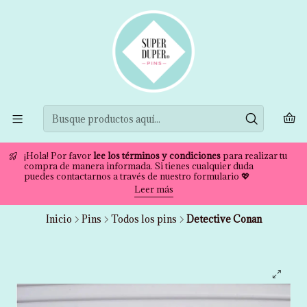
¡Hola! Por favor
lee los términos y condiciones
para realizar tu
compra de manera informada. Si tienes cualquier duda
puedes contactarnos a través de nuestro formulario 💖
Leer más
Inicio
Pins
Todos los pins
Detective Conan