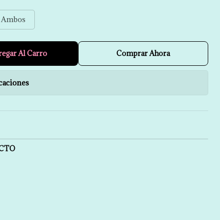
Ambos
regar Al Carro
Comprar Ahora
caciones
UCTO