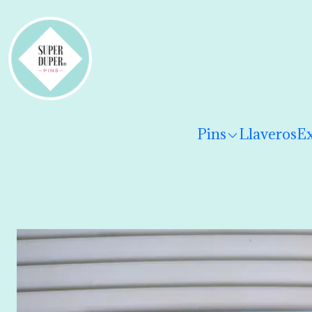
¡Hola! Por favor
lee los términos y condiciones
para 
Pins
Llaveros
Ex