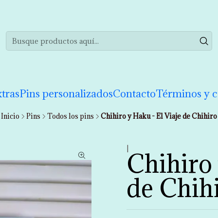
realizar tu compra de manera informada. Si tienes cualquier duda puedes 
tras
Pins personalizados
Contacto
Términos y c
Inicio
Pins
Todos los pins
Chihiro y Haku - El Viaje de Chihiro
|
Chihiro 
de Chih