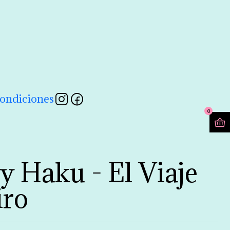
contactarnos a través de nuestro formulario 💖
Leer más
ondiciones
0
y Haku - El Viaje
iro