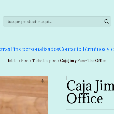
realizar tu compra de manera informada. Si tienes cualquier duda puedes 
tras
Pins personalizados
Contacto
Términos y c
Inicio
Pins
Todos los pins
Caja Jim y Pam - The Office
|
Caja Ji
Office