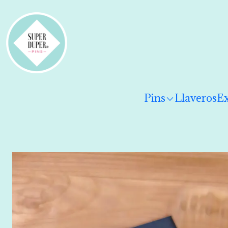
¡Hola! Por favor
lee los términos y condiciones
para 
Pins
Llaveros
Ex