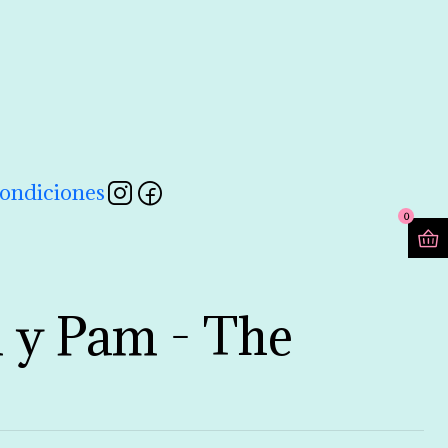
contactarnos a través de nuestro formulario 💖
Leer más
ondiciones
0
m y Pam - The