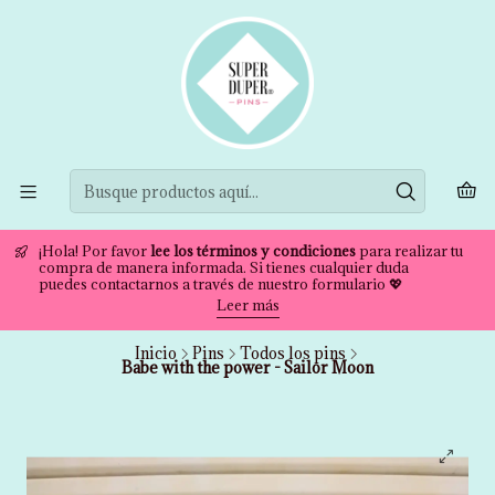
¡Hola! Por favor
lee los términos y condiciones
para realizar tu
compra de manera informada. Si tienes cualquier duda
puedes contactarnos a través de nuestro formulario 💖
Leer más
Inicio
Pins
Todos los pins
Babe with the power - Sailor Moon