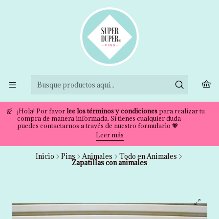
¡Hola! Por favor
lee los términos y condiciones
para realizar tu
compra de manera informada. Si tienes cualquier duda
puedes contactarnos a través de nuestro formulario 💖
Leer más
Inicio
Pins
Animales
Todo en Animales
Zapatillas con animales