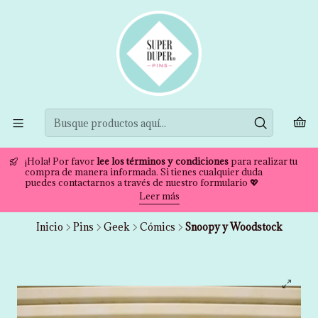
¡Hola! Por favor
lee los términos y condiciones
para realizar tu
compra de manera informada. Si tienes cualquier duda
puedes contactarnos a través de nuestro formulario 💖
Leer más
Inicio
Pins
Geek
Cómics
Snoopy y Woodstock