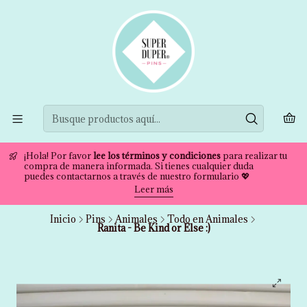
¡Hola! Por favor
lee los términos y condiciones
para realizar tu
compra de manera informada. Si tienes cualquier duda
puedes contactarnos a través de nuestro formulario 💖
Leer más
Inicio
Pins
Animales
Todo en Animales
Ranita - Be Kind or Else :)