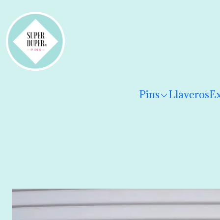
¡Hola! Por favor
lee los términos y condiciones
para 
Pins
Llaveros
Ex