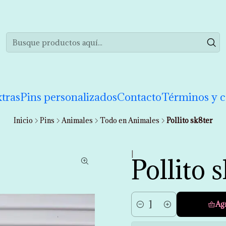
realizar tu compra de manera informada. Si tienes cualquier duda puedes 
tras
Pins personalizados
Contacto
Términos y c
Inicio
Pins
Animales
Todo en Animales
Pollito sk8ter
|
Pollito 
Ag
Cantidad