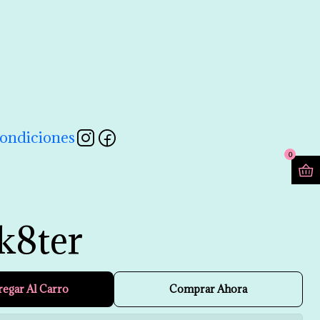
contactarnos a través de nuestro formulario 💖
Leer más
ondiciones
0
sk8ter
regar Al Carro
Comprar Ahora