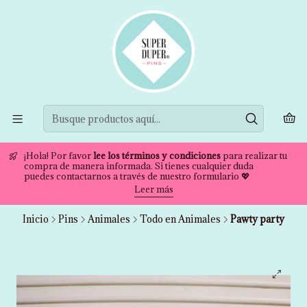
¡Hola! Por favor
lee los términos y condiciones
para realizar tu
compra de manera informada. Si tienes cualquier duda
puedes contactarnos a través de nuestro formulario 💖
Leer más
Inicio
Pins
Animales
Todo en Animales
Pawty party