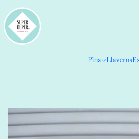
¡Hola! Por favor
lee los términos y condiciones
para 
Pins
Llaveros
Ex