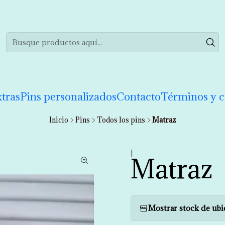
realizar tu compra de manera informada. Si tienes cualquier duda puedes 
tras
Pins personalizados
Contacto
Términos y c
Inicio
Pins
Todos los pins
Matraz
|
Matraz
Mostrar stock de ubi