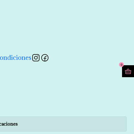
contactarnos a través de nuestro formulario 💖
Leer más
ondiciones
0
caciones