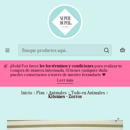
¡Hola! Por favor
lee los términos y condiciones
para realizar tu
compra de manera informada. Si tienes cualquier duda
puedes contactarnos a través de nuestro formulario 💖
Leer más
Inicio
Pins
Animales
Todo en Animales
Kitsunes - Zorros