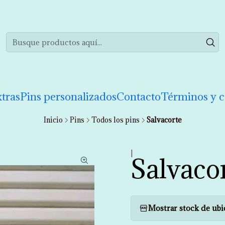
realizar tu compra de manera informada. Si tienes cualquier duda puedes 
tras
Pins personalizados
Contacto
Términos y c
Inicio
Pins
Todos los pins
Salvacorte
|
Salvaco
Mostrar stock de ubi