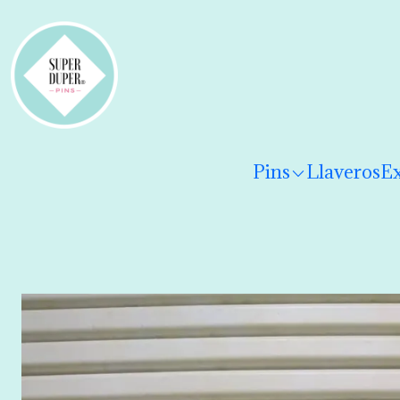
¡Hola! Por favor
lee los términos y condiciones
para 
Pins
Llaveros
Ex