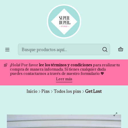
¡Hola! Por favor
lee los términos y condiciones
para realizar tu
compra de manera informada. Si tienes cualquier duda
puedes contactarnos a través de nuestro formulario 💖
Leer más
Inicio
Pins
Todos los pins
Get Lost