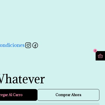
contactarnos a través de nuestro formulario 💖
Leer más
ondiciones
0
Whatever
regar Al Carro
Comprar Ahora