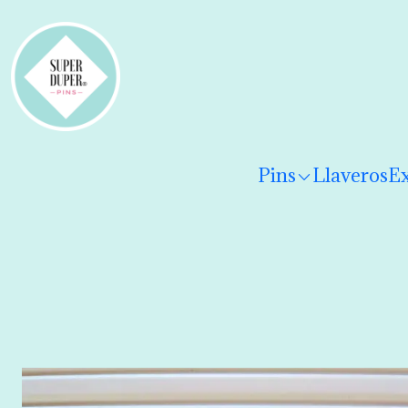
¡Hola! Por favor
lee los términos y condiciones
para 
Pins
Llaveros
Ex