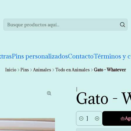
realizar tu compra de manera informada. Si tienes cualquier duda puedes 
tras
Pins personalizados
Contacto
Términos y c
Inicio
Pins
Animales
Todo en Animales
Gato - Whatever
|
Gato - 
Ag
Cantidad