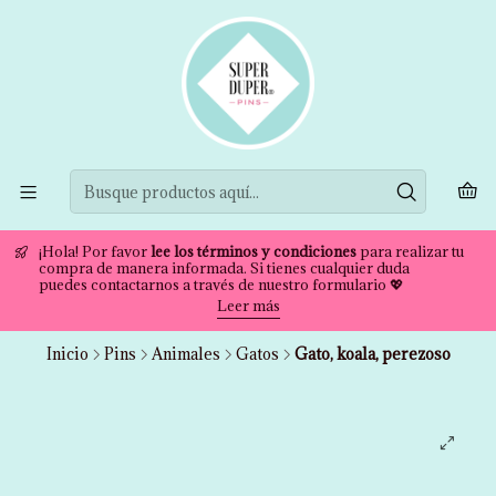
¡Hola! Por favor
lee los términos y condiciones
para realizar tu
compra de manera informada. Si tienes cualquier duda
puedes contactarnos a través de nuestro formulario 💖
Leer más
Inicio
Pins
Animales
Gatos
Gato, koala, perezoso