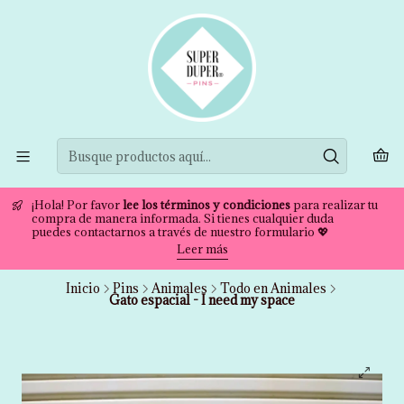
¡Hola! Por favor
lee los términos y condiciones
para realizar tu
compra de manera informada. Si tienes cualquier duda
puedes contactarnos a través de nuestro formulario 💖
Leer más
Inicio
Pins
Animales
Todo en Animales
Gato espacial - I need my space