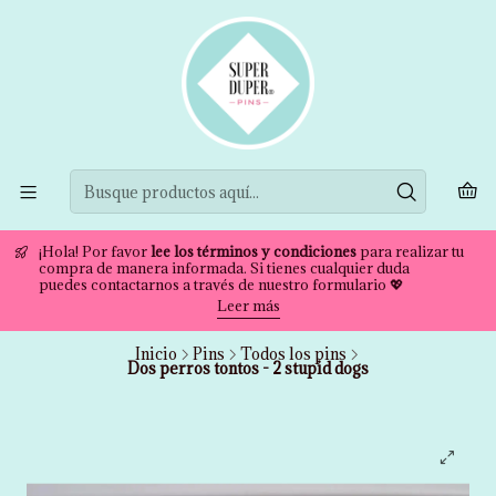
¡Hola! Por favor
lee los términos y condiciones
para realizar tu
compra de manera informada. Si tienes cualquier duda
puedes contactarnos a través de nuestro formulario 💖
Leer más
Inicio
Pins
Todos los pins
Dos perros tontos - 2 stupid dogs