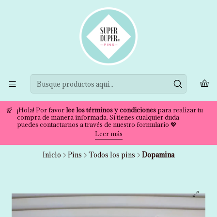
¡Hola! Por favor
lee los términos y condiciones
para realizar tu
compra de manera informada. Si tienes cualquier duda
puedes contactarnos a través de nuestro formulario 💖
Leer más
Inicio
Pins
Todos los pins
Dopamina