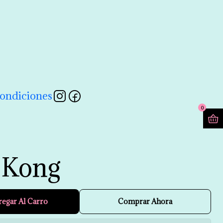
contactarnos a través de nuestro formulario 💖
Leer más
ondiciones
0
 Kong
regar Al Carro
Comprar Ahora