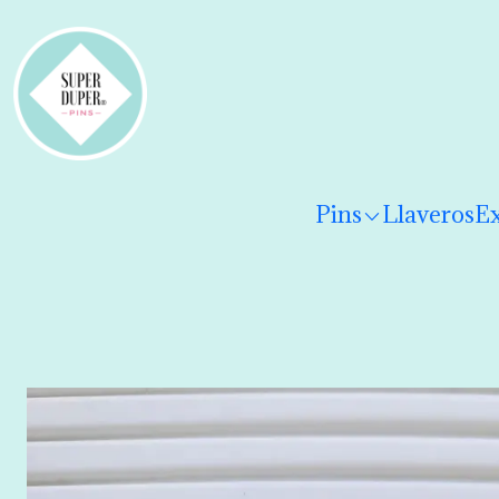
¡Hola! Por favor
lee los términos y condiciones
para 
Pins
Llaveros
Ex