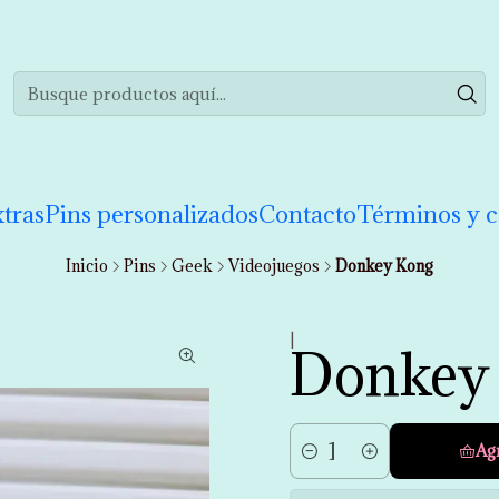
realizar tu compra de manera informada. Si tienes cualquier duda puedes 
tras
Pins personalizados
Contacto
Términos y c
Inicio
Pins
Geek
Videojuegos
Donkey Kong
|
Donkey
Ag
Cantidad