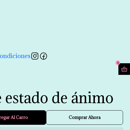
contactarnos a través de nuestro formulario 💖
Leer más
ondiciones
0
e estado de ánimo
regar Al Carro
Comprar Ahora