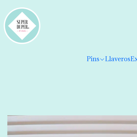
¡Hola! Por favor
lee los términos y condiciones
para 
Pins
Llaveros
Ex