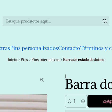
realizar tu compra de manera informada. Si tienes cualquier duda puedes 
tras
Pins personalizados
Contacto
Términos y c
Inicio
Pins
Pins interactivos
Barra de estado de ánimo
|
Barra d
Ag
Cantidad