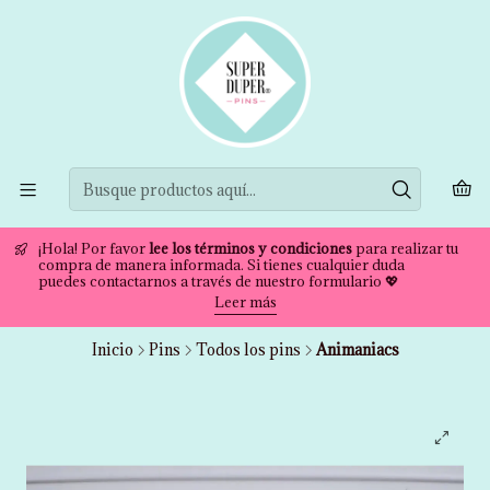
¡Hola! Por favor
lee los términos y condiciones
para realizar tu
compra de manera informada. Si tienes cualquier duda
puedes contactarnos a través de nuestro formulario 💖
Leer más
Inicio
Pins
Todos los pins
Animaniacs