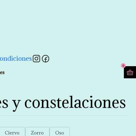
contactarnos a través de nuestro formulario 💖
Leer más
ondiciones
0
nes
s y constelaciones
Ciervo
Zorro
Oso