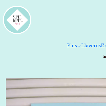
¡Hola! Por favor
lee los términos y condiciones
para 
Pins
Llaveros
Ex
In