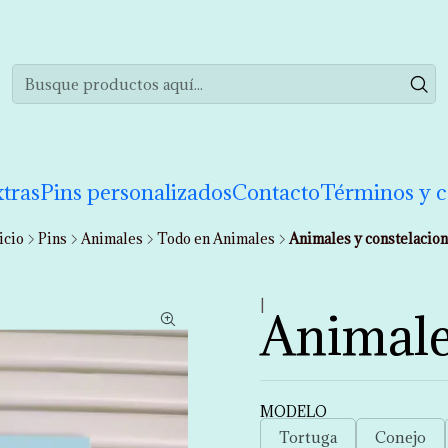
realizar tu compra de manera informada. Si tienes cualquier duda puedes 
tras
Pins personalizados
Contacto
Términos y c
icio
Pins
Animales
Todo en Animales
Animales y constelacio
|
Animale
MODELO
Tortuga
Conejo