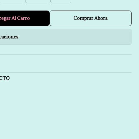
regar Al Carro
Comprar Ahora
caciones
UCTO