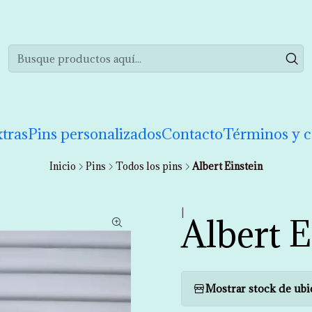
realizar tu compra de manera informada. Si tienes cualquier duda puedes 
tras
Pins personalizados
Contacto
Términos y c
Inicio
Pins
Todos los pins
Albert Einstein
|
Albert E
Mostrar stock de ubi