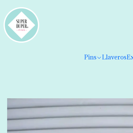
¡Hola! Por favor
lee los términos y condiciones
para 
Pins
Llaveros
Ex