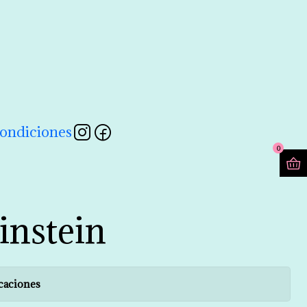
contactarnos a través de nuestro formulario 💖
Leer más
ondiciones
0
instein
caciones