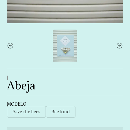
|
Abeja
MODELO
Save the bees
Bee kind